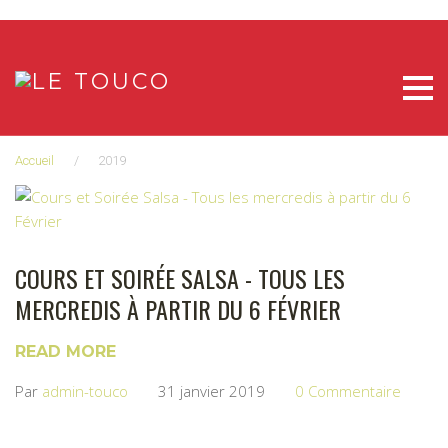
Aller
au
contenu
Accueil
/
2019
ANNÉE :
COURS ET SOIRÉE SALSA - TOUS LES
2019
MERCREDIS À PARTIR DU 6 FÉVRIER
READ MORE
Par
admin-touco
31 janvier 2019
0 Commentaire