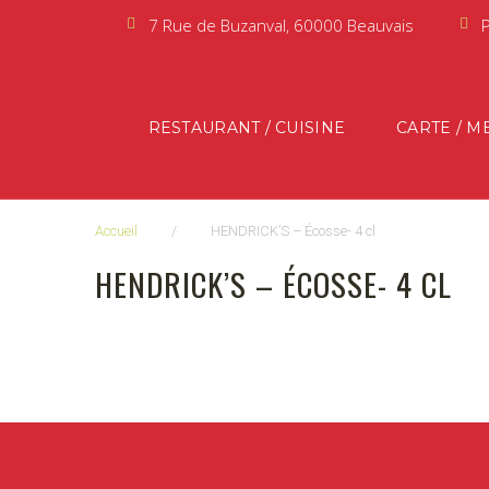
Aller
7 Rue de Buzanval, 60000 Beauvais
au
contenu
RESTAURANT / CUISINE
CARTE / M
Accueil
/
HENDRICK’S – Écosse- 4 cl
HENDRICK’S – ÉCOSSE- 4 CL