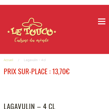
Aller
au
contenu
Accueil
/
Lagavulin – 4 cl
PRIX SUR-PLACE : 13,70€
LAGAVULIN – 4 CL