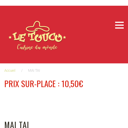
Aller
au
contenu
Accueil
/
MAI TAI
PRIX SUR-PLACE : 10,50€
MAI TAI