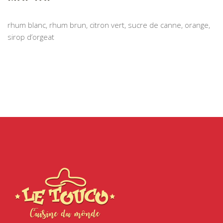
rhum blanc, rhum brun, citron vert, sucre de canne, orange,
sirop d’orgeat