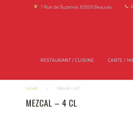
Aller
7 Rue de Buzanval, 60000 Beauvais
au
contenu
RESTAURANT / CUISINE
CARTE / M
Accueil
/
Mezcal – 4 cl
MEZCAL – 4 CL