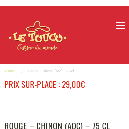
Aller
au
contenu
Accueil
/
Rouge – Chinon (aoc) – 75 cl
PRIX SUR-PLACE : 29,00€
ROUGE – CHINON (AOC) – 75 CL