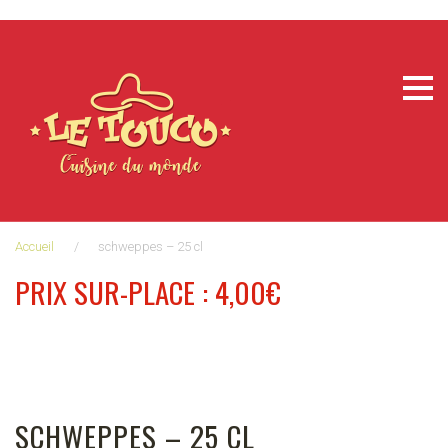
Aller
au
contenu
Accueil
/
schweppes – 25 cl
PRIX SUR-PLACE : 4,00€
SCHWEPPES – 25 CL