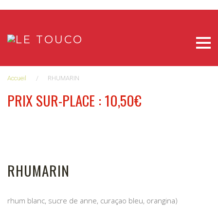
Aller
au
contenu
Accueil
/
RHUMARIN
PRIX SUR-PLACE : 10,50€
RHUMARIN
rhum blanc, sucre de anne, curaçao bleu, orangina)